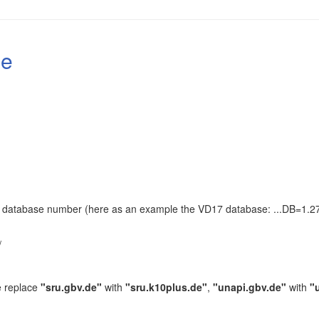
le
the database number (here as an example the VD17 database: ...DB=1.27
.
/
e replace
"sru.gbv.de"
with
"sru.k10plus.de"
,
"unapi.gbv.de"
with
"