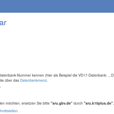
ar
tenbank-Nummer kennen (hier als Beispiel die VD17-Datenbank: ...DB=
Sie über das
Datenbankmenü
.
/
len möchten, ersetzen Sie bitte
"sru.gbv.de"
durch
"sru.k10plus.de"
hnittstellen
.