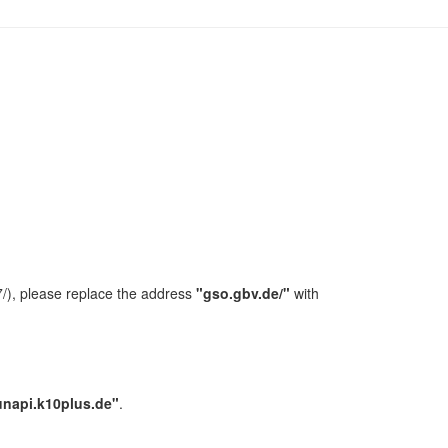
/), please replace the address
"gso.gbv.de/"
with
unapi.k10plus.de"
.