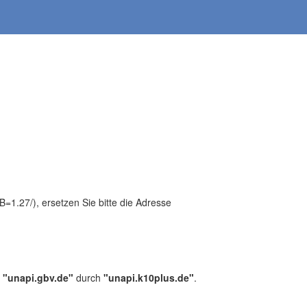
1.27/), ersetzen Sie bitte die Adresse
,
"unapi.gbv.de"
durch
"unapi.k10plus.de"
.