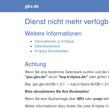
gbv.de
Dienst nicht mehr verfügb
Weitere Informationen
Informationen zu K10plus
Datenbankmenü
K10plus Schnittstellen
Achtung
Wenn Sie eine bestimmte Datenbank suchen und die Da
"gso.gbv.de/"
durch
"kxp.k10plus.de/"
oder gehen 
Bsp: gso.gbv.de/DB=1.27/ --> kxp.k10plus.de/DB=1.27
Bitte aktualisieren Sie Ihre Bookmarks!
Wenn Sie eine Suchanfrage über
SRU
oder
unapi
stel
Weiter Informationen dazu finden Sie unter K10plus
Sc