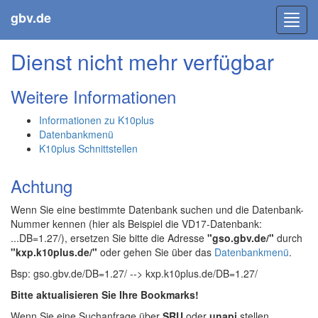
gbv.de
Toggl
navig
Dienst nicht mehr verfügbar
Weitere Informationen
Informationen zu K10plus
Datenbankmenü
K10plus Schnittstellen
Achtung
Wenn Sie eine bestimmte Datenbank suchen und die Datenbank-
Nummer kennen (hier als Beispiel die VD17-Datenbank:
...DB=1.27/), ersetzen Sie bitte die Adresse
"gso.gbv.de/"
durch
"kxp.k10plus.de/"
oder gehen Sie über das
Datenbankmenü
.
Bsp: gso.gbv.de/DB=1.27/ --> kxp.k10plus.de/DB=1.27/
Bitte aktualisieren Sie Ihre Bookmarks!
Wenn Sie eine Suchanfrage über
SRU
oder
unapi
stellen