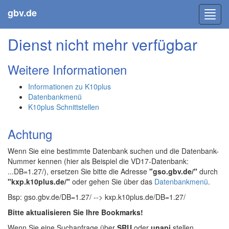
gbv.de
Toggl
navig
Dienst nicht mehr verfügbar
Weitere Informationen
Informationen zu K10plus
Datenbankmenü
K10plus Schnittstellen
Achtung
Wenn Sie eine bestimmte Datenbank suchen und die Datenbank-
Nummer kennen (hier als Beispiel die VD17-Datenbank:
...DB=1.27/), ersetzen Sie bitte die Adresse
"gso.gbv.de/"
durch
"kxp.k10plus.de/"
oder gehen Sie über das
Datenbankmenü
.
Bsp: gso.gbv.de/DB=1.27/ --> kxp.k10plus.de/DB=1.27/
Bitte aktualisieren Sie Ihre Bookmarks!
Wenn Sie eine Suchanfrage über
SRU
oder
unapi
stellen