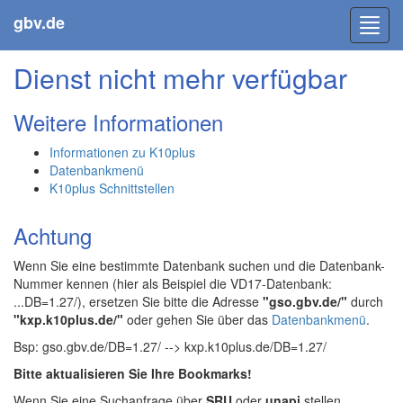
gbv.de
Toggl
navig
Dienst nicht mehr verfügbar
Weitere Informationen
Informationen zu K10plus
Datenbankmenü
K10plus Schnittstellen
Achtung
Wenn Sie eine bestimmte Datenbank suchen und die Datenbank-
Nummer kennen (hier als Beispiel die VD17-Datenbank:
...DB=1.27/), ersetzen Sie bitte die Adresse
"gso.gbv.de/"
durch
"kxp.k10plus.de/"
oder gehen Sie über das
Datenbankmenü
.
Bsp: gso.gbv.de/DB=1.27/ --> kxp.k10plus.de/DB=1.27/
Bitte aktualisieren Sie Ihre Bookmarks!
Wenn Sie eine Suchanfrage über
SRU
oder
unapi
stellen