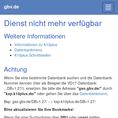
gbv.de
Toggl
navig
Dienst nicht mehr verfügbar
Weitere Informationen
Informationen zu K10plus
Datenbankmenü
K10plus Schnittstellen
Achtung
Wenn Sie eine bestimmte Datenbank suchen und die Datenbank-
Nummer kennen (hier als Beispiel die VD17-Datenbank:
...DB=1.27/), ersetzen Sie bitte die Adresse
"gso.gbv.de/"
durch
"kxp.k10plus.de/"
oder gehen Sie über das
Datenbankmenü
.
Bsp: gso.gbv.de/DB=1.27/ --> kxp.k10plus.de/DB=1.27/
Bitte aktualisieren Sie Ihre Bookmarks!
Wenn Sie eine Suchanfrage über
SRU
oder
unapi
stellen