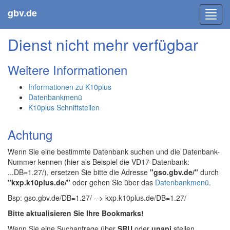
gbv.de
Toggl
navig
Dienst nicht mehr verfügbar
Weitere Informationen
Informationen zu K10plus
Datenbankmenü
K10plus Schnittstellen
Achtung
Wenn Sie eine bestimmte Datenbank suchen und die Datenbank-
Nummer kennen (hier als Beispiel die VD17-Datenbank:
...DB=1.27/), ersetzen Sie bitte die Adresse
"gso.gbv.de/"
durch
"kxp.k10plus.de/"
oder gehen Sie über das
Datenbankmenü
.
Bsp: gso.gbv.de/DB=1.27/ --> kxp.k10plus.de/DB=1.27/
Bitte aktualisieren Sie Ihre Bookmarks!
Wenn Sie eine Suchanfrage über
SRU
oder
unapi
stellen