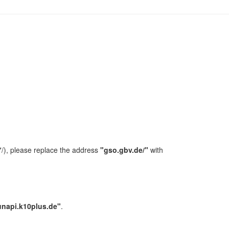
/), please replace the address
"gso.gbv.de/"
with
unapi.k10plus.de"
.