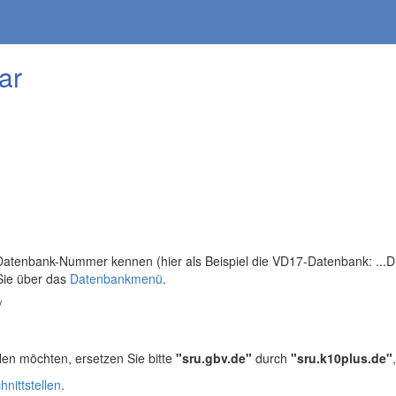
ar
tenbank-Nummer kennen (hier als Beispiel die VD17-Datenbank: ...DB=
Sie über das
Datenbankmenü
.
/
len möchten, ersetzen Sie bitte
"sru.gbv.de"
durch
"sru.k10plus.de"
hnittstellen
.