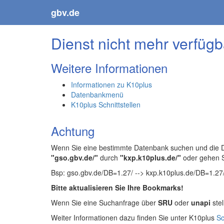
gbv.de
Dienst nicht mehr verfügb
Weitere Informationen
Informationen zu K10plus
Datenbankmenü
K10plus Schnittstellen
Achtung
Wenn Sie eine bestimmte Datenbank suchen und die Da
"gso.gbv.de/"
durch
"kxp.k10plus.de/"
oder gehen 
Bsp: gso.gbv.de/DB=1.27/ --> kxp.k10plus.de/DB=1.27
Bitte aktualisieren Sie Ihre Bookmarks!
Wenn Sie eine Suchanfrage über
SRU
oder
unapi
stel
Weiter Informationen dazu finden Sie unter K10plus
Sc