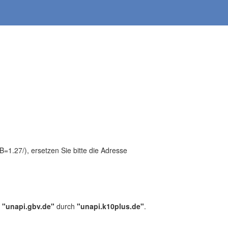
1.27/), ersetzen Sie bitte die Adresse
,
"unapi.gbv.de"
durch
"unapi.k10plus.de"
.