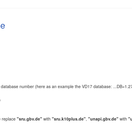
le
the database number (here as an example the VD17 database: ...DB=1.27
.
/
e replace
"sru.gbv.de"
with
"sru.k10plus.de"
,
"unapi.gbv.de"
with
"