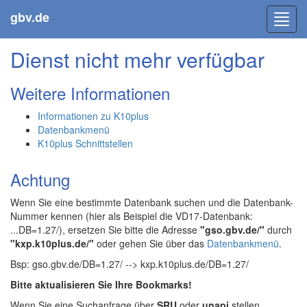
gbv.de
Toggl
navig
Dienst nicht mehr verfügbar
Weitere Informationen
Informationen zu K10plus
Datenbankmenü
K10plus Schnittstellen
Achtung
Wenn Sie eine bestimmte Datenbank suchen und die Datenbank-
Nummer kennen (hier als Beispiel die VD17-Datenbank:
...DB=1.27/), ersetzen Sie bitte die Adresse
"gso.gbv.de/"
durch
"kxp.k10plus.de/"
oder gehen Sie über das
Datenbankmenü
.
Bsp: gso.gbv.de/DB=1.27/ --> kxp.k10plus.de/DB=1.27/
Bitte aktualisieren Sie Ihre Bookmarks!
Wenn Sie eine Suchanfrage über
SRU
oder
unapi
stellen