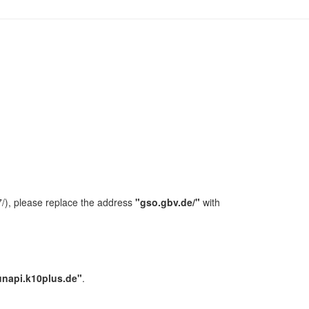
/), please replace the address
"gso.gbv.de/"
with
unapi.k10plus.de"
.