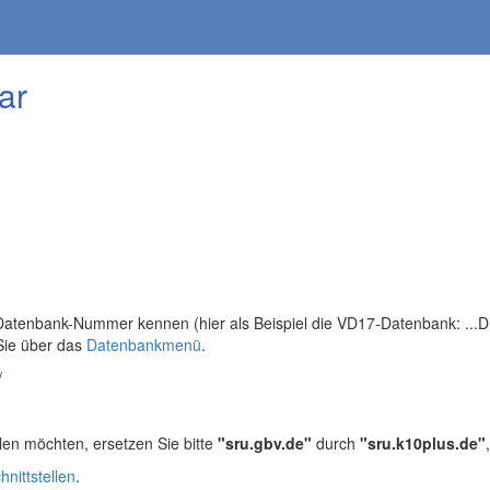
ar
tenbank-Nummer kennen (hier als Beispiel die VD17-Datenbank: ...DB=
Sie über das
Datenbankmenü
.
/
len möchten, ersetzen Sie bitte
"sru.gbv.de"
durch
"sru.k10plus.de"
hnittstellen
.