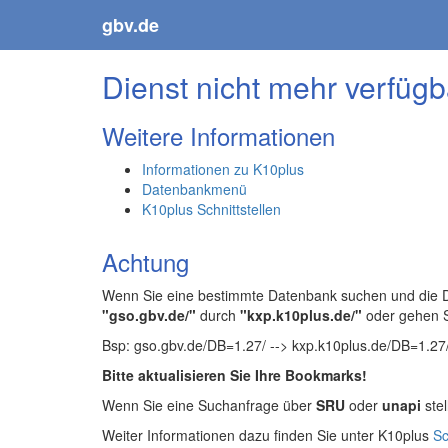
gbv.de
Dienst nicht mehr verfügb
Weitere Informationen
Informationen zu K10plus
Datenbankmenü
K10plus Schnittstellen
Achtung
Wenn Sie eine bestimmte Datenbank suchen und die Da
"gso.gbv.de/"
durch
"kxp.k10plus.de/"
oder gehen 
Bsp: gso.gbv.de/DB=1.27/ --> kxp.k10plus.de/DB=1.27
Bitte aktualisieren Sie Ihre Bookmarks!
Wenn Sie eine Suchanfrage über
SRU
oder
unapi
stel
Weiter Informationen dazu finden Sie unter K10plus
Sc