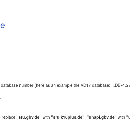
le
the database number (here as an example the VD17 database: ...DB=1.27
.
/
e replace
"sru.gbv.de"
with
"sru.k10plus.de"
,
"unapi.gbv.de"
with
"