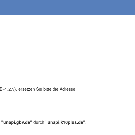
1.27/), ersetzen Sie bitte die Adresse
,
"unapi.gbv.de"
durch
"unapi.k10plus.de"
.