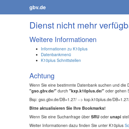
gbv.de
Dienst nicht mehr verfügb
Weitere Informationen
Informationen zu K10plus
Datenbankmenü
K10plus Schnittstellen
Achtung
Wenn Sie eine bestimmte Datenbank suchen und die Da
"gso.gbv.de/"
durch
"kxp.k10plus.de/"
oder gehen 
Bsp: gso.gbv.de/DB=1.27/ --> kxp.k10plus.de/DB=1.27
Bitte aktualisieren Sie Ihre Bookmarks!
Wenn Sie eine Suchanfrage über
SRU
oder
unapi
stel
Weiter Informationen dazu finden Sie unter K10plus
Sc