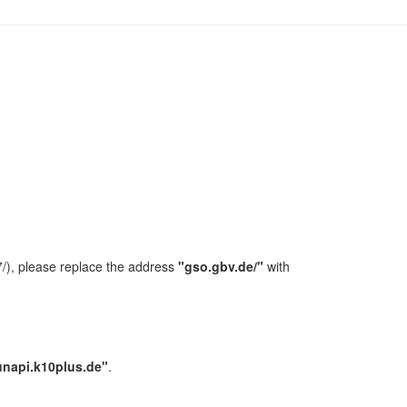
/), please replace the address
"gso.gbv.de/"
with
unapi.k10plus.de"
.