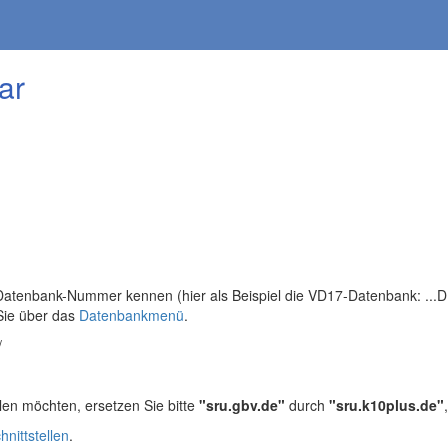
ar
tenbank-Nummer kennen (hier als Beispiel die VD17-Datenbank: ...DB=
Sie über das
Datenbankmenü
.
/
len möchten, ersetzen Sie bitte
"sru.gbv.de"
durch
"sru.k10plus.de"
hnittstellen
.