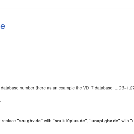
le
the database number (here as an example the VD17 database: ...DB=1.27
.
/
e replace
"sru.gbv.de"
with
"sru.k10plus.de"
,
"unapi.gbv.de"
with
"