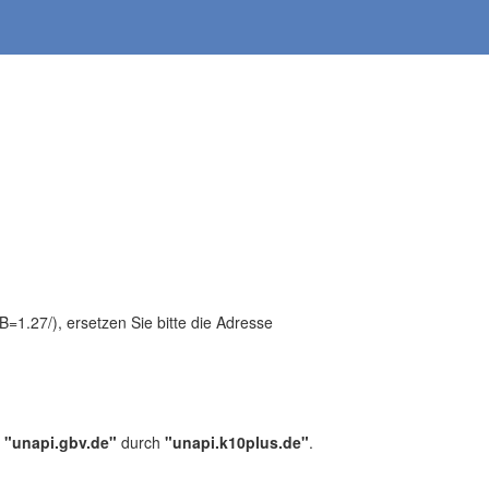
1.27/), ersetzen Sie bitte die Adresse
,
"unapi.gbv.de"
durch
"unapi.k10plus.de"
.