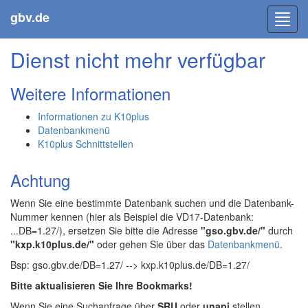
gbv.de
Toggl
navig
Dienst nicht mehr verfügbar
Weitere Informationen
Informationen zu K10plus
Datenbankmenü
K10plus Schnittstellen
Achtung
Wenn Sie eine bestimmte Datenbank suchen und die Datenbank-
Nummer kennen (hier als Beispiel die VD17-Datenbank:
...DB=1.27/), ersetzen Sie bitte die Adresse
"gso.gbv.de/"
durch
"kxp.k10plus.de/"
oder gehen Sie über das
Datenbankmenü
.
Bsp: gso.gbv.de/DB=1.27/ --> kxp.k10plus.de/DB=1.27/
Bitte aktualisieren Sie Ihre Bookmarks!
Wenn Sie eine Suchanfrage über
SRU
oder
unapi
stellen