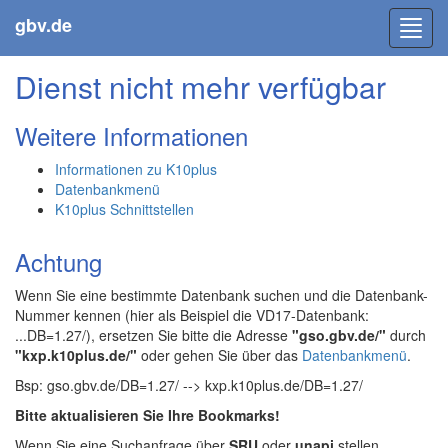
gbv.de
Toggl
navig
Dienst nicht mehr verfügbar
Weitere Informationen
Informationen zu K10plus
Datenbankmenü
K10plus Schnittstellen
Achtung
Wenn Sie eine bestimmte Datenbank suchen und die Datenbank-
Nummer kennen (hier als Beispiel die VD17-Datenbank:
...DB=1.27/), ersetzen Sie bitte die Adresse
"gso.gbv.de/"
durch
"kxp.k10plus.de/"
oder gehen Sie über das
Datenbankmenü
.
Bsp: gso.gbv.de/DB=1.27/ --> kxp.k10plus.de/DB=1.27/
Bitte aktualisieren Sie Ihre Bookmarks!
Wenn Sie eine Suchanfrage über
SRU
oder
unapi
stellen