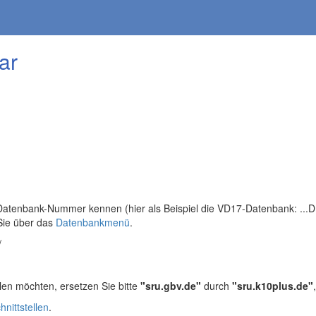
ar
tenbank-Nummer kennen (hier als Beispiel die VD17-Datenbank: ...DB=
Sie über das
Datenbankmenü
.
/
len möchten, ersetzen Sie bitte
"sru.gbv.de"
durch
"sru.k10plus.de"
hnittstellen
.