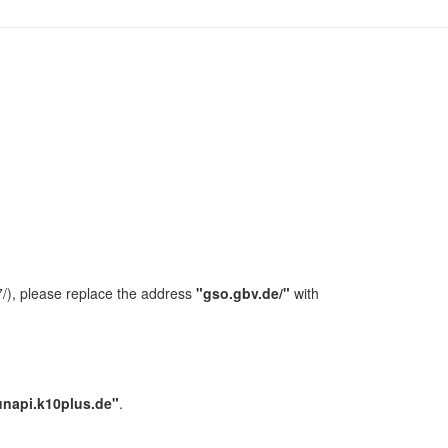
/), please replace the address
"gso.gbv.de/"
with
unapi.k10plus.de"
.