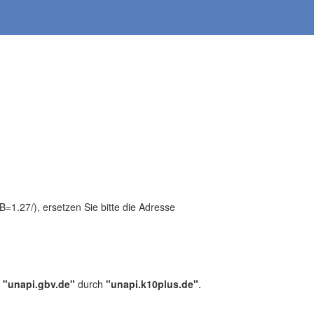
1.27/), ersetzen Sie bitte die Adresse
,
"unapi.gbv.de"
durch
"unapi.k10plus.de"
.