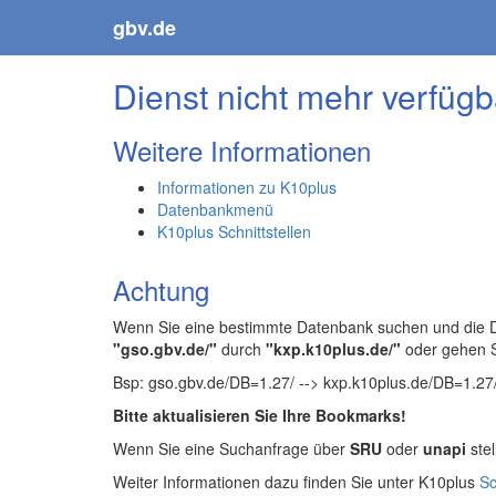
gbv.de
Dienst nicht mehr verfügb
Weitere Informationen
Informationen zu K10plus
Datenbankmenü
K10plus Schnittstellen
Achtung
Wenn Sie eine bestimmte Datenbank suchen und die Da
"gso.gbv.de/"
durch
"kxp.k10plus.de/"
oder gehen 
Bsp: gso.gbv.de/DB=1.27/ --> kxp.k10plus.de/DB=1.27
Bitte aktualisieren Sie Ihre Bookmarks!
Wenn Sie eine Suchanfrage über
SRU
oder
unapi
stel
Weiter Informationen dazu finden Sie unter K10plus
Sc