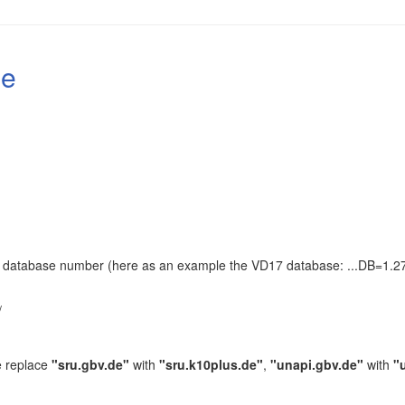
le
the database number (here as an example the VD17 database: ...DB=1.27
.
/
e replace
"sru.gbv.de"
with
"sru.k10plus.de"
,
"unapi.gbv.de"
with
"