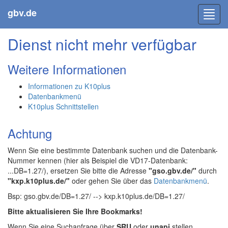
gbv.de
Toggl
navig
Dienst nicht mehr verfügbar
Weitere Informationen
Informationen zu K10plus
Datenbankmenü
K10plus Schnittstellen
Achtung
Wenn Sie eine bestimmte Datenbank suchen und die Datenbank-
Nummer kennen (hier als Beispiel die VD17-Datenbank:
...DB=1.27/), ersetzen Sie bitte die Adresse
"gso.gbv.de/"
durch
"kxp.k10plus.de/"
oder gehen Sie über das
Datenbankmenü
.
Bsp: gso.gbv.de/DB=1.27/ --> kxp.k10plus.de/DB=1.27/
Bitte aktualisieren Sie Ihre Bookmarks!
Wenn Sie eine Suchanfrage über
SRU
oder
unapi
stellen