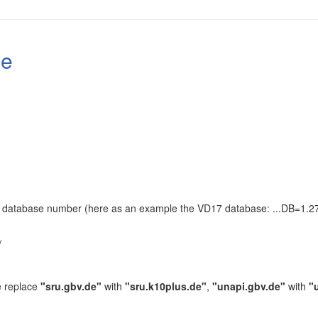
le
the database number (here as an example the VD17 database: ...DB=1.27
.
/
e replace
"sru.gbv.de"
with
"sru.k10plus.de"
,
"unapi.gbv.de"
with
"