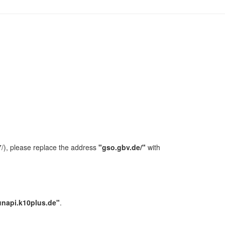
/), please replace the address
"gso.gbv.de/"
with
unapi.k10plus.de"
.