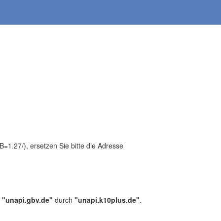
1.27/), ersetzen Sie bitte die Adresse
,
"unapi.gbv.de"
durch
"unapi.k10plus.de"
.