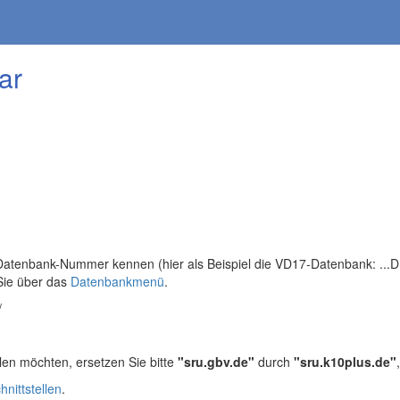
ar
tenbank-Nummer kennen (hier als Beispiel die VD17-Datenbank: ...DB=
Sie über das
Datenbankmenü
.
/
len möchten, ersetzen Sie bitte
"sru.gbv.de"
durch
"sru.k10plus.de"
hnittstellen
.