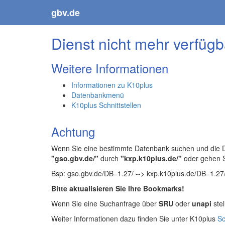
gbv.de
Dienst nicht mehr verfügb
Weitere Informationen
Informationen zu K10plus
Datenbankmenü
K10plus Schnittstellen
Achtung
Wenn Sie eine bestimmte Datenbank suchen und die Da
"gso.gbv.de/"
durch
"kxp.k10plus.de/"
oder gehen 
Bsp: gso.gbv.de/DB=1.27/ --> kxp.k10plus.de/DB=1.27
Bitte aktualisieren Sie Ihre Bookmarks!
Wenn Sie eine Suchanfrage über
SRU
oder
unapi
stel
Weiter Informationen dazu finden Sie unter K10plus
Sc