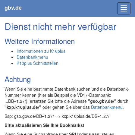
gbv.de
Toggl
navig
Dienst nicht mehr verfügbar
Weitere Informationen
Informationen zu K10plus
Datenbankmenü
K10plus Schnittstellen
Achtung
Wenn Sie eine bestimmte Datenbank suchen und die Datenbank-
Nummer kennen (hier als Beispiel die VD17-Datenbank:
...DB=1.27/), ersetzen Sie bitte die Adresse
"gso.gbv.de/"
durch
"kxp.k10plus.de/"
oder gehen Sie über das
Datenbankmenü
.
Bsp: gso.gbv.de/DB=1.27/ --> kxp.k10plus.de/DB=1.27/
Bitte aktualisieren Sie Ihre Bookmarks!
Wenn Sie eine Suchanfrage über
SRU
oder
unapi
stellen