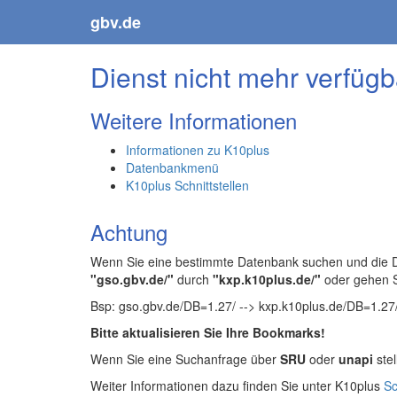
gbv.de
Dienst nicht mehr verfügb
Weitere Informationen
Informationen zu K10plus
Datenbankmenü
K10plus Schnittstellen
Achtung
Wenn Sie eine bestimmte Datenbank suchen und die Da
"gso.gbv.de/"
durch
"kxp.k10plus.de/"
oder gehen 
Bsp: gso.gbv.de/DB=1.27/ --> kxp.k10plus.de/DB=1.27
Bitte aktualisieren Sie Ihre Bookmarks!
Wenn Sie eine Suchanfrage über
SRU
oder
unapi
stel
Weiter Informationen dazu finden Sie unter K10plus
Sc