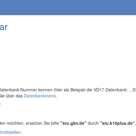
ar
tenbank-Nummer kennen (hier als Beispiel die VD17-Datenbank: ...DB=
Sie über das
Datenbankmenü
.
/
len möchten, ersetzen Sie bitte
"sru.gbv.de"
durch
"sru.k10plus.de"
hnittstellen
.