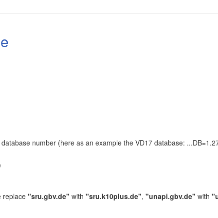
le
the database number (here as an example the VD17 database: ...DB=1.27
.
/
e replace
"sru.gbv.de"
with
"sru.k10plus.de"
,
"unapi.gbv.de"
with
"