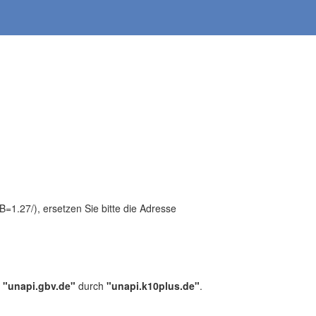
1.27/), ersetzen Sie bitte die Adresse
,
"unapi.gbv.de"
durch
"unapi.k10plus.de"
.