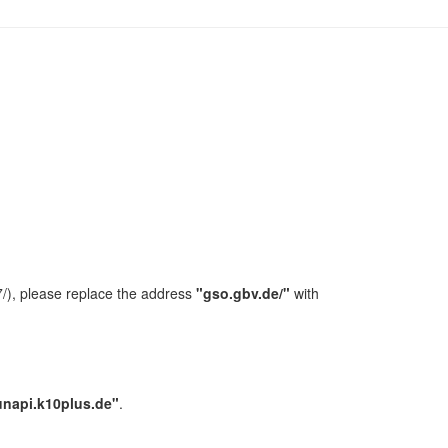
/), please replace the address
"gso.gbv.de/"
with
unapi.k10plus.de"
.