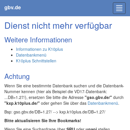
gbv.de
Toggl
navig
Dienst nicht mehr verfügbar
Weitere Informationen
Informationen zu K10plus
Datenbankmenü
K10plus Schnittstellen
Achtung
Wenn Sie eine bestimmte Datenbank suchen und die Datenbank-
Nummer kennen (hier als Beispiel die VD17-Datenbank:
...DB=1.27/), ersetzen Sie bitte die Adresse
"gso.gbv.de/"
durch
"kxp.k10plus.de/"
oder gehen Sie über das
Datenbankmenü
.
Bsp: gso.gbv.de/DB=1.27/ --> kxp.k10plus.de/DB=1.27/
Bitte aktualisieren Sie Ihre Bookmarks!
Wenn Sie eine Suchanfrage über
SRU
oder
unapi
stellen