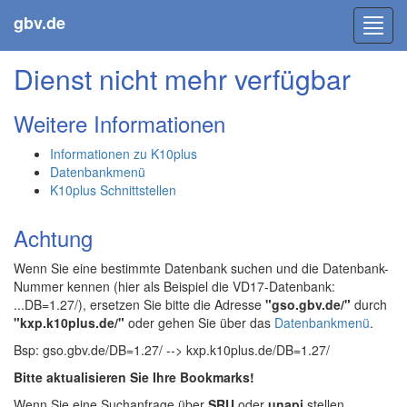
gbv.de
Toggl
navig
Dienst nicht mehr verfügbar
Weitere Informationen
Informationen zu K10plus
Datenbankmenü
K10plus Schnittstellen
Achtung
Wenn Sie eine bestimmte Datenbank suchen und die Datenbank-
Nummer kennen (hier als Beispiel die VD17-Datenbank:
...DB=1.27/), ersetzen Sie bitte die Adresse
"gso.gbv.de/"
durch
"kxp.k10plus.de/"
oder gehen Sie über das
Datenbankmenü
.
Bsp: gso.gbv.de/DB=1.27/ --> kxp.k10plus.de/DB=1.27/
Bitte aktualisieren Sie Ihre Bookmarks!
Wenn Sie eine Suchanfrage über
SRU
oder
unapi
stellen