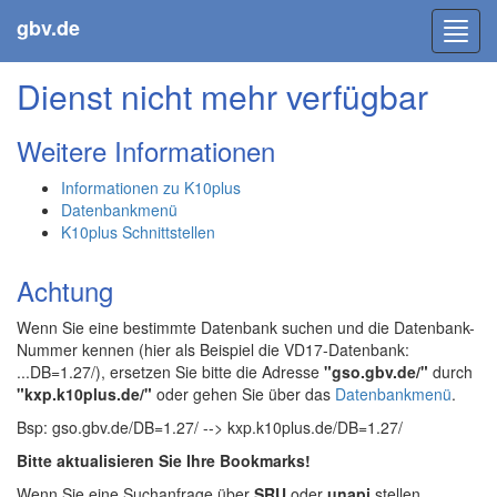
gbv.de
Toggl
navig
Dienst nicht mehr verfügbar
Weitere Informationen
Informationen zu K10plus
Datenbankmenü
K10plus Schnittstellen
Achtung
Wenn Sie eine bestimmte Datenbank suchen und die Datenbank-
Nummer kennen (hier als Beispiel die VD17-Datenbank:
...DB=1.27/), ersetzen Sie bitte die Adresse
"gso.gbv.de/"
durch
"kxp.k10plus.de/"
oder gehen Sie über das
Datenbankmenü
.
Bsp: gso.gbv.de/DB=1.27/ --> kxp.k10plus.de/DB=1.27/
Bitte aktualisieren Sie Ihre Bookmarks!
Wenn Sie eine Suchanfrage über
SRU
oder
unapi
stellen