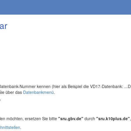
ar
tenbank-Nummer kennen (hier als Beispiel die VD17-Datenbank: ...DB=
Sie über das
Datenbankmenü
.
/
len möchten, ersetzen Sie bitte
"sru.gbv.de"
durch
"sru.k10plus.de"
hnittstellen
.