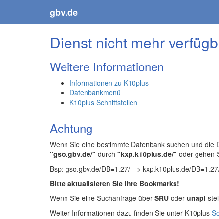
gbv.de
Dienst nicht mehr verfügb
Weitere Informationen
Informationen zu K10plus
Datenbankmenü
K10plus Schnittstellen
Achtung
Wenn Sie eine bestimmte Datenbank suchen und die Da
"gso.gbv.de/"
durch
"kxp.k10plus.de/"
oder gehen 
Bsp: gso.gbv.de/DB=1.27/ --> kxp.k10plus.de/DB=1.27
Bitte aktualisieren Sie Ihre Bookmarks!
Wenn Sie eine Suchanfrage über
SRU
oder
unapi
stel
Weiter Informationen dazu finden Sie unter K10plus
Sc