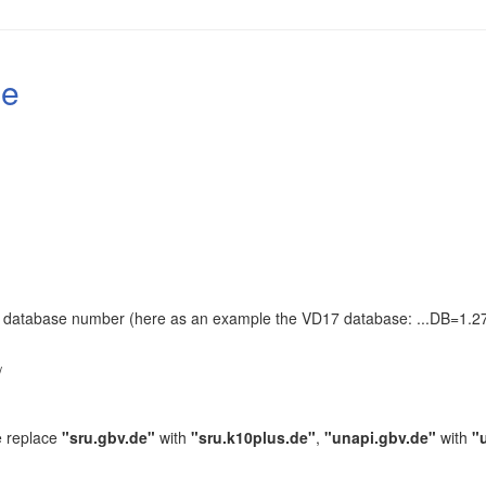
le
the database number (here as an example the VD17 database: ...DB=1.27
.
/
e replace
"sru.gbv.de"
with
"sru.k10plus.de"
,
"unapi.gbv.de"
with
"