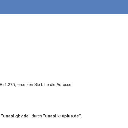
1.27/), ersetzen Sie bitte die Adresse
,
"unapi.gbv.de"
durch
"unapi.k10plus.de"
.