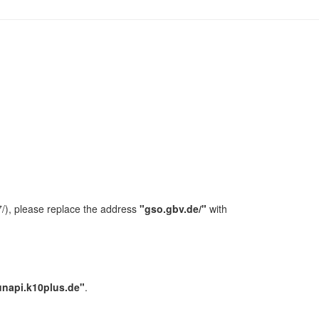
/), please replace the address
"gso.gbv.de/"
with
unapi.k10plus.de"
.