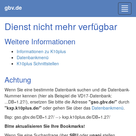
gbv.de
Toggl
navig
Dienst nicht mehr verfügbar
Weitere Informationen
Informationen zu K10plus
Datenbankmenü
K10plus Schnittstellen
Achtung
Wenn Sie eine bestimmte Datenbank suchen und die Datenbank-
Nummer kennen (hier als Beispiel die VD17-Datenbank:
...DB=1.27/), ersetzen Sie bitte die Adresse
"gso.gbv.de/"
durch
"kxp.k10plus.de/"
oder gehen Sie über das
Datenbankmenü
.
Bsp: gso.gbv.de/DB=1.27/ --> kxp.k10plus.de/DB=1.27/
Bitte aktualisieren Sie Ihre Bookmarks!
Wenn Sie eine Suchanfrage über
SRU
oder
unapi
stellen