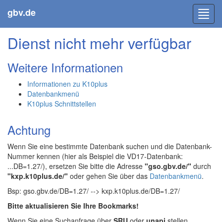
gbv.de
Toggl
navig
Dienst nicht mehr verfügbar
Weitere Informationen
Informationen zu K10plus
Datenbankmenü
K10plus Schnittstellen
Achtung
Wenn Sie eine bestimmte Datenbank suchen und die Datenbank-
Nummer kennen (hier als Beispiel die VD17-Datenbank:
...DB=1.27/), ersetzen Sie bitte die Adresse
"gso.gbv.de/"
durch
"kxp.k10plus.de/"
oder gehen Sie über das
Datenbankmenü
.
Bsp: gso.gbv.de/DB=1.27/ --> kxp.k10plus.de/DB=1.27/
Bitte aktualisieren Sie Ihre Bookmarks!
Wenn Sie eine Suchanfrage über
SRU
oder
unapi
stellen