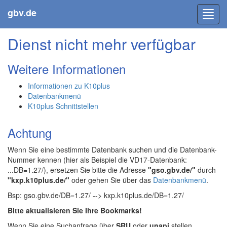
gbv.de
Toggl
navig
Dienst nicht mehr verfügbar
Weitere Informationen
Informationen zu K10plus
Datenbankmenü
K10plus Schnittstellen
Achtung
Wenn Sie eine bestimmte Datenbank suchen und die Datenbank-
Nummer kennen (hier als Beispiel die VD17-Datenbank:
...DB=1.27/), ersetzen Sie bitte die Adresse
"gso.gbv.de/"
durch
"kxp.k10plus.de/"
oder gehen Sie über das
Datenbankmenü
.
Bsp: gso.gbv.de/DB=1.27/ --> kxp.k10plus.de/DB=1.27/
Bitte aktualisieren Sie Ihre Bookmarks!
Wenn Sie eine Suchanfrage über
SRU
oder
unapi
stellen