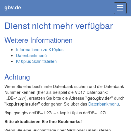
gbv.de
Toggl
navig
Dienst nicht mehr verfügbar
Weitere Informationen
Informationen zu K10plus
Datenbankmenü
K10plus Schnittstellen
Achtung
Wenn Sie eine bestimmte Datenbank suchen und die Datenbank-
Nummer kennen (hier als Beispiel die VD17-Datenbank:
...DB=1.27/), ersetzen Sie bitte die Adresse
"gso.gbv.de/"
durch
"kxp.k10plus.de/"
oder gehen Sie über das
Datenbankmenü
.
Bsp: gso.gbv.de/DB=1.27/ --> kxp.k10plus.de/DB=1.27/
Bitte aktualisieren Sie Ihre Bookmarks!
Wenn Sie eine Suchanfrage über
SRU
oder
unapi
stellen