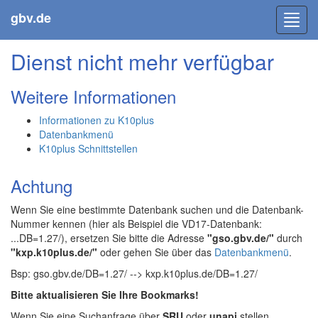
gbv.de
Toggl
navig
Dienst nicht mehr verfügbar
Weitere Informationen
Informationen zu K10plus
Datenbankmenü
K10plus Schnittstellen
Achtung
Wenn Sie eine bestimmte Datenbank suchen und die Datenbank-
Nummer kennen (hier als Beispiel die VD17-Datenbank:
...DB=1.27/), ersetzen Sie bitte die Adresse
"gso.gbv.de/"
durch
"kxp.k10plus.de/"
oder gehen Sie über das
Datenbankmenü
.
Bsp: gso.gbv.de/DB=1.27/ --> kxp.k10plus.de/DB=1.27/
Bitte aktualisieren Sie Ihre Bookmarks!
Wenn Sie eine Suchanfrage über
SRU
oder
unapi
stellen