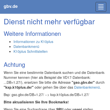
gbv.de
Toggl
navig
Dienst nicht mehr verfügbar
Weitere Informationen
Informationen zu K10plus
Datenbankmenü
K10plus Schnittstellen
Achtung
Wenn Sie eine bestimmte Datenbank suchen und die Datenbank-
Nummer kennen (hier als Beispiel die VD17-Datenbank:
...DB=1.27/), ersetzen Sie bitte die Adresse
"gso.gbv.de/"
durch
"kxp.k10plus.de/"
oder gehen Sie über das
Datenbankmenü
.
Bsp: gso.gbv.de/DB=1.27/ --> kxp.k10plus.de/DB=1.27/
Bitte aktualisieren Sie Ihre Bookmarks!
Wenn Sie eine Suchanfrage über
SRU
oder
unapi
stellen