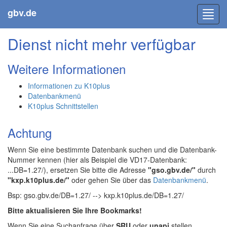
gbv.de
Toggl
navig
Dienst nicht mehr verfügbar
Weitere Informationen
Informationen zu K10plus
Datenbankmenü
K10plus Schnittstellen
Achtung
Wenn Sie eine bestimmte Datenbank suchen und die Datenbank-
Nummer kennen (hier als Beispiel die VD17-Datenbank:
...DB=1.27/), ersetzen Sie bitte die Adresse
"gso.gbv.de/"
durch
"kxp.k10plus.de/"
oder gehen Sie über das
Datenbankmenü
.
Bsp: gso.gbv.de/DB=1.27/ --> kxp.k10plus.de/DB=1.27/
Bitte aktualisieren Sie Ihre Bookmarks!
Wenn Sie eine Suchanfrage über
SRU
oder
unapi
stellen