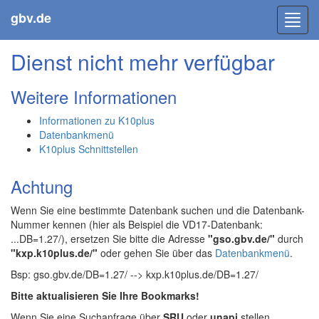
gbv.de
Toggl
navig
Dienst nicht mehr verfügbar
Weitere Informationen
Informationen zu K10plus
Datenbankmenü
K10plus Schnittstellen
Achtung
Wenn Sie eine bestimmte Datenbank suchen und die Datenbank-
Nummer kennen (hier als Beispiel die VD17-Datenbank:
...DB=1.27/), ersetzen Sie bitte die Adresse
"gso.gbv.de/"
durch
"kxp.k10plus.de/"
oder gehen Sie über das
Datenbankmenü
.
Bsp: gso.gbv.de/DB=1.27/ --> kxp.k10plus.de/DB=1.27/
Bitte aktualisieren Sie Ihre Bookmarks!
Wenn Sie eine Suchanfrage über
SRU
oder
unapi
stellen