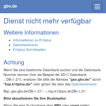
gbv.de
Toggl
navig
Dienst nicht mehr verfügbar
Weitere Informationen
Informationen zu K10plus
Datenbankmenü
K10plus Schnittstellen
Achtung
Wenn Sie eine bestimmte Datenbank suchen und die Datenbank-
Nummer kennen (hier als Beispiel die VD17-Datenbank:
...DB=1.27/), ersetzen Sie bitte die Adresse
"gso.gbv.de/"
durch
"kxp.k10plus.de/"
oder gehen Sie über das
Datenbankmenü
.
Bsp: gso.gbv.de/DB=1.27/ --> kxp.k10plus.de/DB=1.27/
Bitte aktualisieren Sie Ihre Bookmarks!
Wenn Sie eine Suchanfrage über
SRU
oder
unapi
stellen