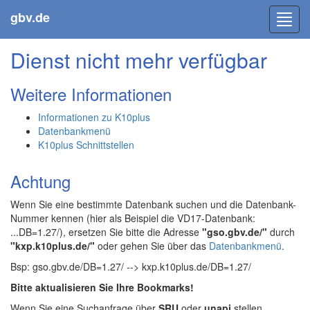
gbv.de
Toggl
navig
Dienst nicht mehr verfügbar
Weitere Informationen
Informationen zu K10plus
Datenbankmenü
K10plus Schnittstellen
Achtung
Wenn Sie eine bestimmte Datenbank suchen und die Datenbank-
Nummer kennen (hier als Beispiel die VD17-Datenbank:
...DB=1.27/), ersetzen Sie bitte die Adresse
"gso.gbv.de/"
durch
"kxp.k10plus.de/"
oder gehen Sie über das
Datenbankmenü
.
Bsp: gso.gbv.de/DB=1.27/ --> kxp.k10plus.de/DB=1.27/
Bitte aktualisieren Sie Ihre Bookmarks!
Wenn Sie eine Suchanfrage über
SRU
oder
unapi
stellen