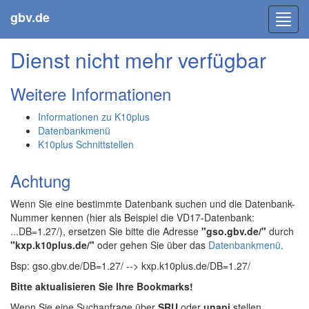
gbv.de
Toggl
navig
Dienst nicht mehr verfügbar
Weitere Informationen
Informationen zu K10plus
Datenbankmenü
K10plus Schnittstellen
Achtung
Wenn Sie eine bestimmte Datenbank suchen und die Datenbank-
Nummer kennen (hier als Beispiel die VD17-Datenbank:
...DB=1.27/), ersetzen Sie bitte die Adresse
"gso.gbv.de/"
durch
"kxp.k10plus.de/"
oder gehen Sie über das
Datenbankmenü
.
Bsp: gso.gbv.de/DB=1.27/ --> kxp.k10plus.de/DB=1.27/
Bitte aktualisieren Sie Ihre Bookmarks!
Wenn Sie eine Suchanfrage über
SRU
oder
unapi
stellen