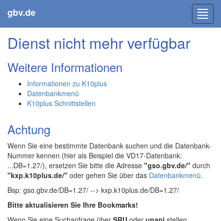
gbv.de
Toggl
navig
Dienst nicht mehr verfügbar
Weitere Informationen
Informationen zu K10plus
Datenbankmenü
K10plus Schnittstellen
Achtung
Wenn Sie eine bestimmte Datenbank suchen und die Datenbank-
Nummer kennen (hier als Beispiel die VD17-Datenbank:
...DB=1.27/), ersetzen Sie bitte die Adresse
"gso.gbv.de/"
durch
"kxp.k10plus.de/"
oder gehen Sie über das
Datenbankmenü
.
Bsp: gso.gbv.de/DB=1.27/ --> kxp.k10plus.de/DB=1.27/
Bitte aktualisieren Sie Ihre Bookmarks!
Wenn Sie eine Suchanfrage über
SRU
oder
unapi
stellen