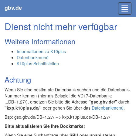
gbv.de
Toggl
navig
Dienst nicht mehr verfügbar
Weitere Informationen
Informationen zu K10plus
Datenbankmenü
K10plus Schnittstellen
Achtung
Wenn Sie eine bestimmte Datenbank suchen und die Datenbank-
Nummer kennen (hier als Beispiel die VD17-Datenbank:
...DB=1.27/), ersetzen Sie bitte die Adresse
"gso.gbv.de/"
durch
"kxp.k10plus.de/"
oder gehen Sie über das
Datenbankmenü
.
Bsp: gso.gbv.de/DB=1.27/ --> kxp.k10plus.de/DB=1.27/
Bitte aktualisieren Sie Ihre Bookmarks!
Wenn Sie eine Suchanfrage über
SRU
oder
unapi
stellen