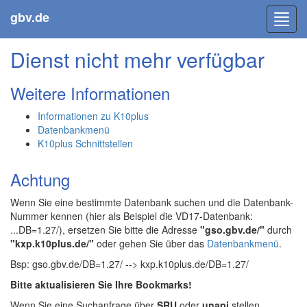
gbv.de
Toggl
navig
Dienst nicht mehr verfügbar
Weitere Informationen
Informationen zu K10plus
Datenbankmenü
K10plus Schnittstellen
Achtung
Wenn Sie eine bestimmte Datenbank suchen und die Datenbank-
Nummer kennen (hier als Beispiel die VD17-Datenbank:
...DB=1.27/), ersetzen Sie bitte die Adresse
"gso.gbv.de/"
durch
"kxp.k10plus.de/"
oder gehen Sie über das
Datenbankmenü
.
Bsp: gso.gbv.de/DB=1.27/ --> kxp.k10plus.de/DB=1.27/
Bitte aktualisieren Sie Ihre Bookmarks!
Wenn Sie eine Suchanfrage über
SRU
oder
unapi
stellen