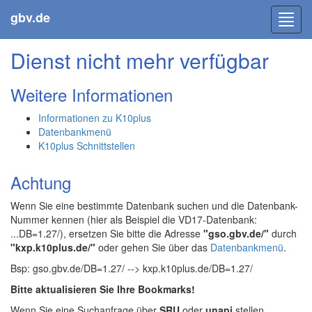
gbv.de
Toggl
navig
Dienst nicht mehr verfügbar
Weitere Informationen
Informationen zu K10plus
Datenbankmenü
K10plus Schnittstellen
Achtung
Wenn Sie eine bestimmte Datenbank suchen und die Datenbank-
Nummer kennen (hier als Beispiel die VD17-Datenbank:
...DB=1.27/), ersetzen Sie bitte die Adresse
"gso.gbv.de/"
durch
"kxp.k10plus.de/"
oder gehen Sie über das
Datenbankmenü
.
Bsp: gso.gbv.de/DB=1.27/ --> kxp.k10plus.de/DB=1.27/
Bitte aktualisieren Sie Ihre Bookmarks!
Wenn Sie eine Suchanfrage über
SRU
oder
unapi
stellen