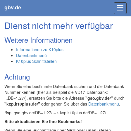
gbv.de
Toggl
navig
Dienst nicht mehr verfügbar
Weitere Informationen
Informationen zu K10plus
Datenbankmenü
K10plus Schnittstellen
Achtung
Wenn Sie eine bestimmte Datenbank suchen und die Datenbank-
Nummer kennen (hier als Beispiel die VD17-Datenbank:
...DB=1.27/), ersetzen Sie bitte die Adresse
"gso.gbv.de/"
durch
"kxp.k10plus.de/"
oder gehen Sie über das
Datenbankmenü
.
Bsp: gso.gbv.de/DB=1.27/ --> kxp.k10plus.de/DB=1.27/
Bitte aktualisieren Sie Ihre Bookmarks!
Wenn Sie eine Suchanfrage über
SRU
oder
unapi
stellen