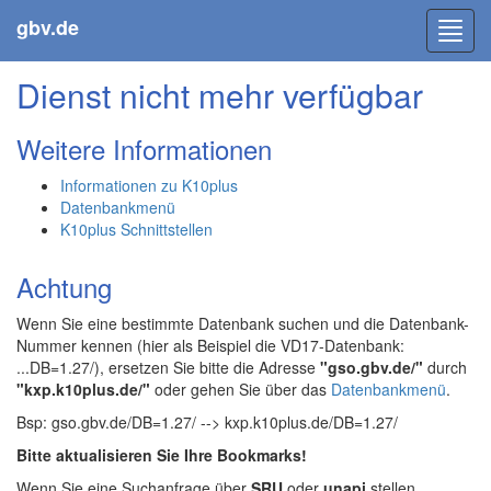
gbv.de
Toggl
navig
Dienst nicht mehr verfügbar
Weitere Informationen
Informationen zu K10plus
Datenbankmenü
K10plus Schnittstellen
Achtung
Wenn Sie eine bestimmte Datenbank suchen und die Datenbank-
Nummer kennen (hier als Beispiel die VD17-Datenbank:
...DB=1.27/), ersetzen Sie bitte die Adresse
"gso.gbv.de/"
durch
"kxp.k10plus.de/"
oder gehen Sie über das
Datenbankmenü
.
Bsp: gso.gbv.de/DB=1.27/ --> kxp.k10plus.de/DB=1.27/
Bitte aktualisieren Sie Ihre Bookmarks!
Wenn Sie eine Suchanfrage über
SRU
oder
unapi
stellen