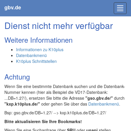
gbv.de
Toggl
navig
Dienst nicht mehr verfügbar
Weitere Informationen
Informationen zu K10plus
Datenbankmenü
K10plus Schnittstellen
Achtung
Wenn Sie eine bestimmte Datenbank suchen und die Datenbank-
Nummer kennen (hier als Beispiel die VD17-Datenbank:
...DB=1.27/), ersetzen Sie bitte die Adresse
"gso.gbv.de/"
durch
"kxp.k10plus.de/"
oder gehen Sie über das
Datenbankmenü
.
Bsp: gso.gbv.de/DB=1.27/ --> kxp.k10plus.de/DB=1.27/
Bitte aktualisieren Sie Ihre Bookmarks!
Wenn Sie eine Suchanfrage über
SRU
oder
unapi
stellen