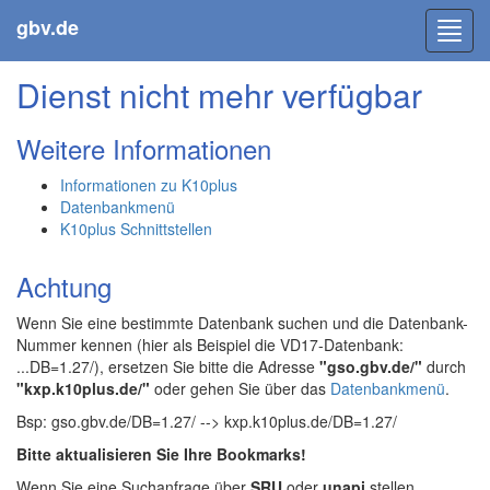
gbv.de
Toggl
navig
Dienst nicht mehr verfügbar
Weitere Informationen
Informationen zu K10plus
Datenbankmenü
K10plus Schnittstellen
Achtung
Wenn Sie eine bestimmte Datenbank suchen und die Datenbank-
Nummer kennen (hier als Beispiel die VD17-Datenbank:
...DB=1.27/), ersetzen Sie bitte die Adresse
"gso.gbv.de/"
durch
"kxp.k10plus.de/"
oder gehen Sie über das
Datenbankmenü
.
Bsp: gso.gbv.de/DB=1.27/ --> kxp.k10plus.de/DB=1.27/
Bitte aktualisieren Sie Ihre Bookmarks!
Wenn Sie eine Suchanfrage über
SRU
oder
unapi
stellen