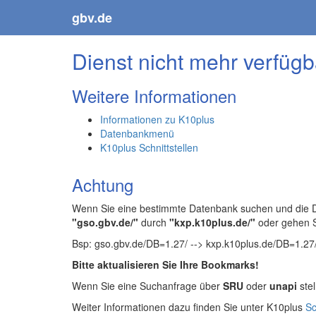
gbv.de
Dienst nicht mehr verfügb
Weitere Informationen
Informationen zu K10plus
Datenbankmenü
K10plus Schnittstellen
Achtung
Wenn Sie eine bestimmte Datenbank suchen und die Da
"gso.gbv.de/"
durch
"kxp.k10plus.de/"
oder gehen 
Bsp: gso.gbv.de/DB=1.27/ --> kxp.k10plus.de/DB=1.27
Bitte aktualisieren Sie Ihre Bookmarks!
Wenn Sie eine Suchanfrage über
SRU
oder
unapi
stel
Weiter Informationen dazu finden Sie unter K10plus
Sc