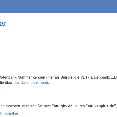
ar
tenbank-Nummer kennen (hier als Beispiel die VD17-Datenbank: ...DB=
Sie über das
Datenbankmenü
.
/
len möchten, ersetzen Sie bitte
"sru.gbv.de"
durch
"sru.k10plus.de"
hnittstellen
.