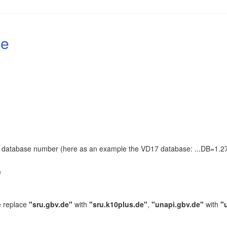
le
the database number (here as an example the VD17 database: ...DB=1.27
.
/
e replace
"sru.gbv.de"
with
"sru.k10plus.de"
,
"unapi.gbv.de"
with
"