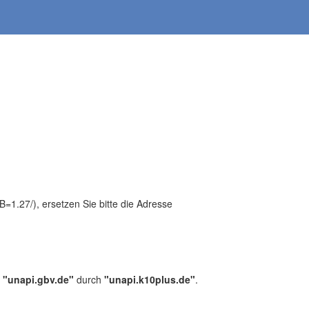
1.27/), ersetzen Sie bitte die Adresse
,
"unapi.gbv.de"
durch
"unapi.k10plus.de"
.