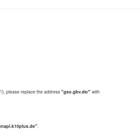
/), please replace the address
"gso.gbv.de/"
with
unapi.k10plus.de"
.