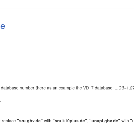
le
the database number (here as an example the VD17 database: ...DB=1.27
.
/
e replace
"sru.gbv.de"
with
"sru.k10plus.de"
,
"unapi.gbv.de"
with
"