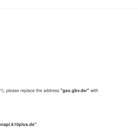
/), please replace the address
"gso.gbv.de/"
with
unapi.k10plus.de"
.