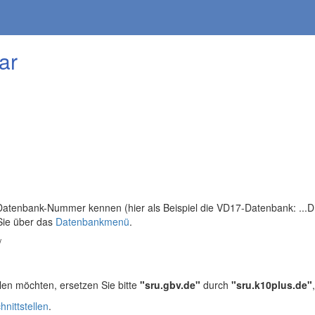
ar
tenbank-Nummer kennen (hier als Beispiel die VD17-Datenbank: ...DB=
Sie über das
Datenbankmenü
.
/
len möchten, ersetzen Sie bitte
"sru.gbv.de"
durch
"sru.k10plus.de"
hnittstellen
.