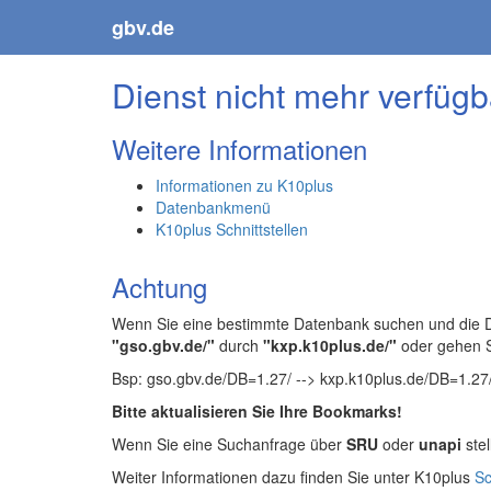
gbv.de
Dienst nicht mehr verfügb
Weitere Informationen
Informationen zu K10plus
Datenbankmenü
K10plus Schnittstellen
Achtung
Wenn Sie eine bestimmte Datenbank suchen und die Da
"gso.gbv.de/"
durch
"kxp.k10plus.de/"
oder gehen 
Bsp: gso.gbv.de/DB=1.27/ --> kxp.k10plus.de/DB=1.27
Bitte aktualisieren Sie Ihre Bookmarks!
Wenn Sie eine Suchanfrage über
SRU
oder
unapi
stel
Weiter Informationen dazu finden Sie unter K10plus
Sc