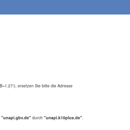
1.27/), ersetzen Sie bitte die Adresse
,
"unapi.gbv.de"
durch
"unapi.k10plus.de"
.