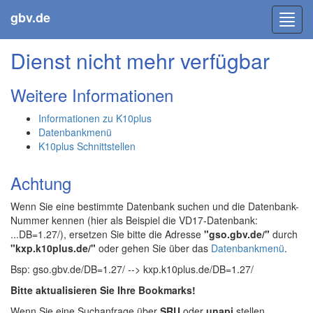
gbv.de
Toggl
navig
Dienst nicht mehr verfügbar
Weitere Informationen
Informationen zu K10plus
Datenbankmenü
K10plus Schnittstellen
Achtung
Wenn Sie eine bestimmte Datenbank suchen und die Datenbank-
Nummer kennen (hier als Beispiel die VD17-Datenbank:
...DB=1.27/), ersetzen Sie bitte die Adresse
"gso.gbv.de/"
durch
"kxp.k10plus.de/"
oder gehen Sie über das
Datenbankmenü
.
Bsp: gso.gbv.de/DB=1.27/ --> kxp.k10plus.de/DB=1.27/
Bitte aktualisieren Sie Ihre Bookmarks!
Wenn Sie eine Suchanfrage über
SRU
oder
unapi
stellen