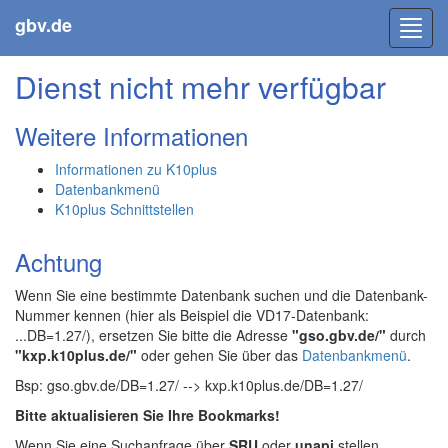
gbv.de
Toggl
navig
Dienst nicht mehr verfügbar
Weitere Informationen
Informationen zu K10plus
Datenbankmenü
K10plus Schnittstellen
Achtung
Wenn Sie eine bestimmte Datenbank suchen und die Datenbank-
Nummer kennen (hier als Beispiel die VD17-Datenbank:
...DB=1.27/), ersetzen Sie bitte die Adresse
"gso.gbv.de/"
durch
"kxp.k10plus.de/"
oder gehen Sie über das
Datenbankmenü
.
Bsp: gso.gbv.de/DB=1.27/ --> kxp.k10plus.de/DB=1.27/
Bitte aktualisieren Sie Ihre Bookmarks!
Wenn Sie eine Suchanfrage über
SRU
oder
unapi
stellen