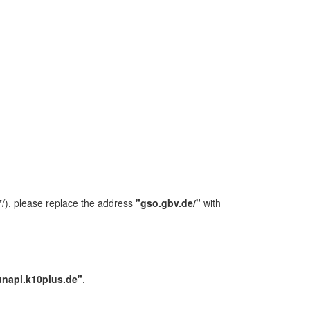
/), please replace the address
"gso.gbv.de/"
with
unapi.k10plus.de"
.