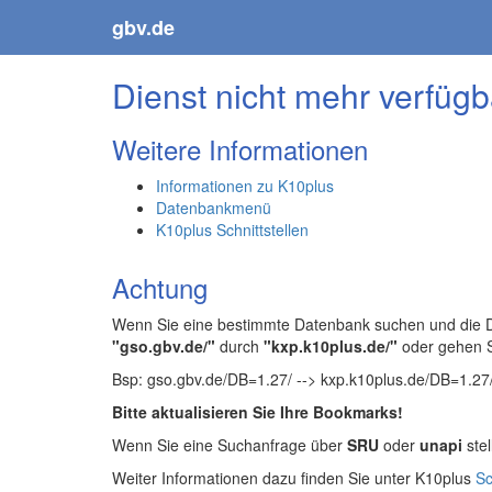
gbv.de
Dienst nicht mehr verfügb
Weitere Informationen
Informationen zu K10plus
Datenbankmenü
K10plus Schnittstellen
Achtung
Wenn Sie eine bestimmte Datenbank suchen und die Da
"gso.gbv.de/"
durch
"kxp.k10plus.de/"
oder gehen 
Bsp: gso.gbv.de/DB=1.27/ --> kxp.k10plus.de/DB=1.27
Bitte aktualisieren Sie Ihre Bookmarks!
Wenn Sie eine Suchanfrage über
SRU
oder
unapi
stel
Weiter Informationen dazu finden Sie unter K10plus
Sc