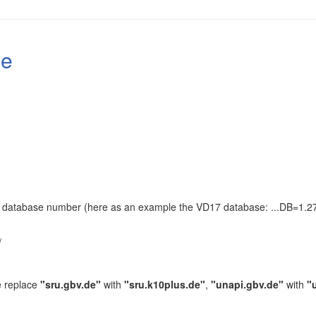
le
the database number (here as an example the VD17 database: ...DB=1.27
.
/
e replace
"sru.gbv.de"
with
"sru.k10plus.de"
,
"unapi.gbv.de"
with
"