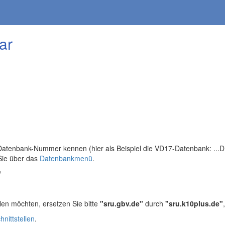
ar
tenbank-Nummer kennen (hier als Beispiel die VD17-Datenbank: ...DB=
Sie über das
Datenbankmenü
.
/
len möchten, ersetzen Sie bitte
"sru.gbv.de"
durch
"sru.k10plus.de"
hnittstellen
.