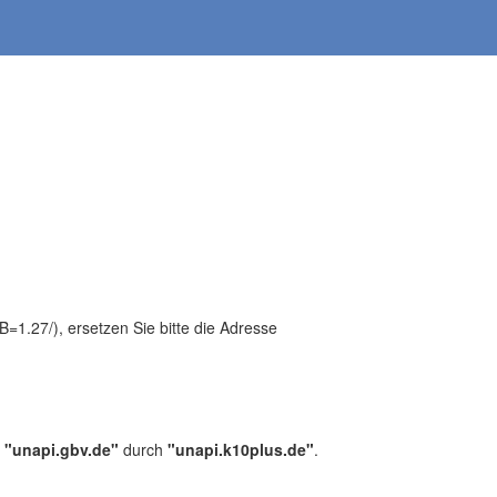
1.27/), ersetzen Sie bitte die Adresse
,
"unapi.gbv.de"
durch
"unapi.k10plus.de"
.