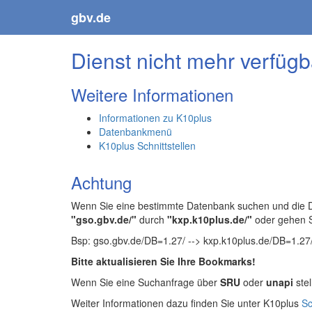
gbv.de
Dienst nicht mehr verfügb
Weitere Informationen
Informationen zu K10plus
Datenbankmenü
K10plus Schnittstellen
Achtung
Wenn Sie eine bestimmte Datenbank suchen und die Da
"gso.gbv.de/"
durch
"kxp.k10plus.de/"
oder gehen 
Bsp: gso.gbv.de/DB=1.27/ --> kxp.k10plus.de/DB=1.27
Bitte aktualisieren Sie Ihre Bookmarks!
Wenn Sie eine Suchanfrage über
SRU
oder
unapi
stel
Weiter Informationen dazu finden Sie unter K10plus
Sc