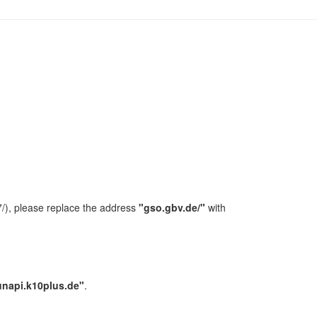
/), please replace the address
"gso.gbv.de/"
with
unapi.k10plus.de"
.