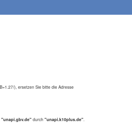
1.27/), ersetzen Sie bitte die Adresse
,
"unapi.gbv.de"
durch
"unapi.k10plus.de"
.