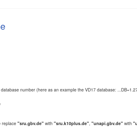
le
the database number (here as an example the VD17 database: ...DB=1.27
.
/
e replace
"sru.gbv.de"
with
"sru.k10plus.de"
,
"unapi.gbv.de"
with
"