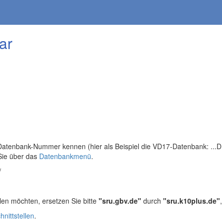
ar
tenbank-Nummer kennen (hier als Beispiel die VD17-Datenbank: ...DB=
Sie über das
Datenbankmenü
.
/
len möchten, ersetzen Sie bitte
"sru.gbv.de"
durch
"sru.k10plus.de"
hnittstellen
.