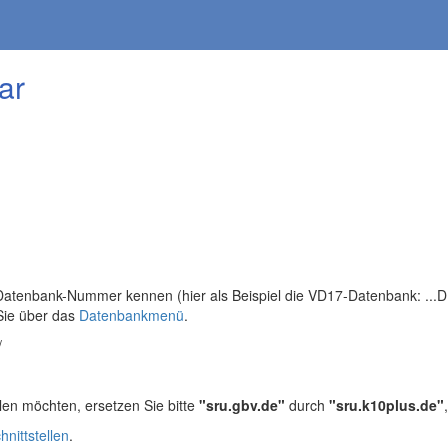
ar
tenbank-Nummer kennen (hier als Beispiel die VD17-Datenbank: ...DB=
Sie über das
Datenbankmenü
.
/
len möchten, ersetzen Sie bitte
"sru.gbv.de"
durch
"sru.k10plus.de"
hnittstellen
.