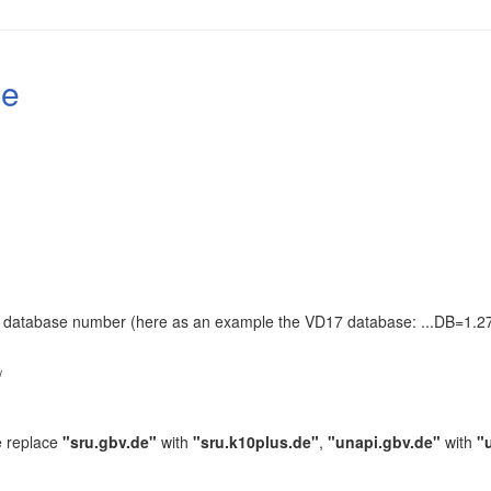
le
the database number (here as an example the VD17 database: ...DB=1.27
.
/
e replace
"sru.gbv.de"
with
"sru.k10plus.de"
,
"unapi.gbv.de"
with
"