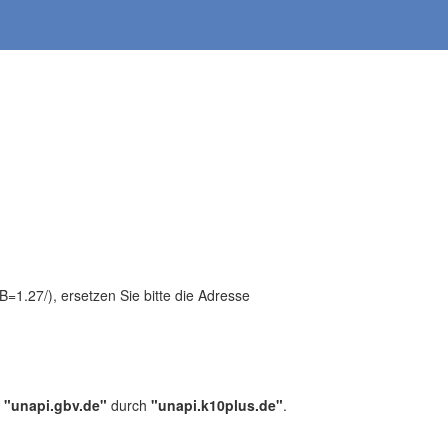
1.27/), ersetzen Sie bitte die Adresse
,
"unapi.gbv.de"
durch
"unapi.k10plus.de"
.