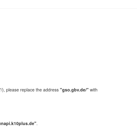
/), please replace the address
"gso.gbv.de/"
with
unapi.k10plus.de"
.