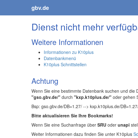
gbv.de
Dienst nicht mehr verfügb
Weitere Informationen
Informationen zu K10plus
Datenbankmenü
K10plus Schnittstellen
Achtung
Wenn Sie eine bestimmte Datenbank suchen und die Da
"gso.gbv.de/"
durch
"kxp.k10plus.de/"
oder gehen 
Bsp: gso.gbv.de/DB=1.27/ --> kxp.k10plus.de/DB=1.27
Bitte aktualisieren Sie Ihre Bookmarks!
Wenn Sie eine Suchanfrage über
SRU
oder
unapi
stel
Weiter Informationen dazu finden Sie unter K10plus
Sc