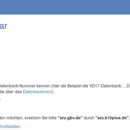
ar
tenbank-Nummer kennen (hier als Beispiel die VD17-Datenbank: ...DB=
Sie über das
Datenbankmenü
.
/
len möchten, ersetzen Sie bitte
"sru.gbv.de"
durch
"sru.k10plus.de"
hnittstellen
.