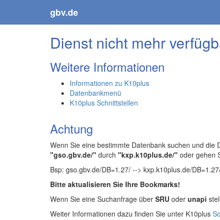
gbv.de
Dienst nicht mehr verfügb
Weitere Informationen
Informationen zu K10plus
Datenbankmenü
K10plus Schnittstellen
Achtung
Wenn Sie eine bestimmte Datenbank suchen und die Da
"gso.gbv.de/"
durch
"kxp.k10plus.de/"
oder gehen 
Bsp: gso.gbv.de/DB=1.27/ --> kxp.k10plus.de/DB=1.27
Bitte aktualisieren Sie Ihre Bookmarks!
Wenn Sie eine Suchanfrage über
SRU
oder
unapi
stel
Weiter Informationen dazu finden Sie unter K10plus
Sc