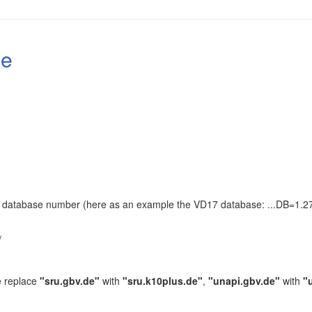
le
the database number (here as an example the VD17 database: ...DB=1.27
.
/
e replace
"sru.gbv.de"
with
"sru.k10plus.de"
,
"unapi.gbv.de"
with
"