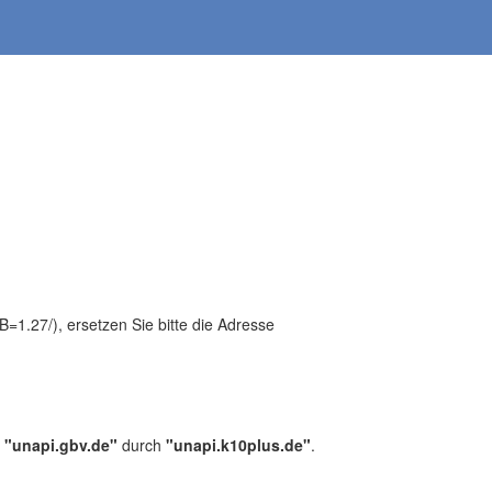
1.27/), ersetzen Sie bitte die Adresse
,
"unapi.gbv.de"
durch
"unapi.k10plus.de"
.