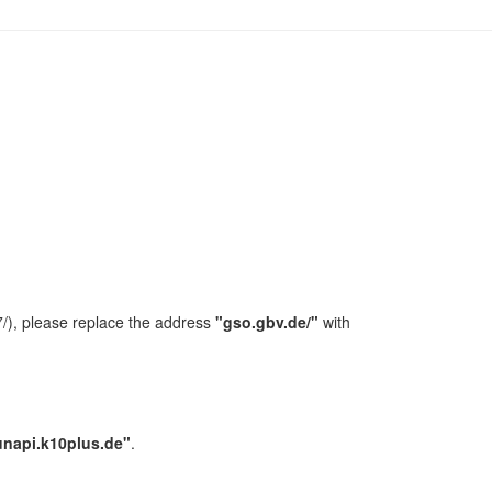
/), please replace the address
"gso.gbv.de/"
with
unapi.k10plus.de"
.