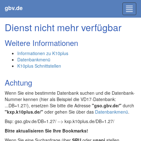
gbv.de
Toggl
navig
Dienst nicht mehr verfügbar
Weitere Informationen
Informationen zu K10plus
Datenbankmenü
K10plus Schnittstellen
Achtung
Wenn Sie eine bestimmte Datenbank suchen und die Datenbank-
Nummer kennen (hier als Beispiel die VD17-Datenbank:
...DB=1.27/), ersetzen Sie bitte die Adresse
"gso.gbv.de/"
durch
"kxp.k10plus.de/"
oder gehen Sie über das
Datenbankmenü
.
Bsp: gso.gbv.de/DB=1.27/ --> kxp.k10plus.de/DB=1.27/
Bitte aktualisieren Sie Ihre Bookmarks!
Wenn Sie eine Suchanfrage über
SRU
oder
unapi
stellen