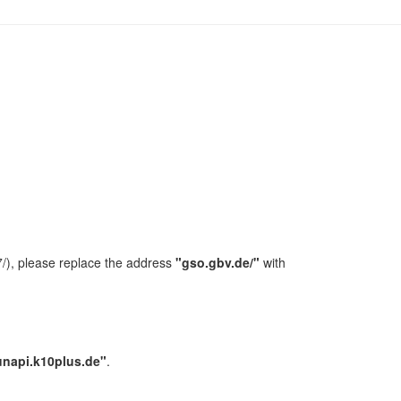
/), please replace the address
"gso.gbv.de/"
with
unapi.k10plus.de"
.