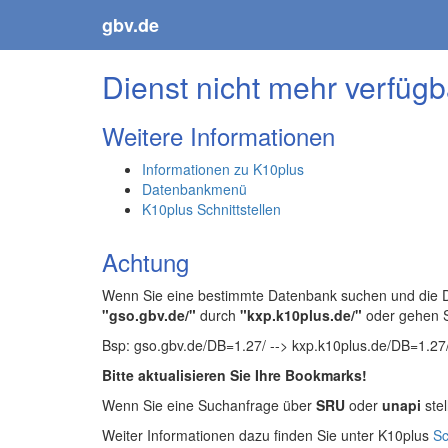
gbv.de
Dienst nicht mehr verfügb
Weitere Informationen
Informationen zu K10plus
Datenbankmenü
K10plus Schnittstellen
Achtung
Wenn Sie eine bestimmte Datenbank suchen und die Da
"gso.gbv.de/"
durch
"kxp.k10plus.de/"
oder gehen 
Bsp: gso.gbv.de/DB=1.27/ --> kxp.k10plus.de/DB=1.27
Bitte aktualisieren Sie Ihre Bookmarks!
Wenn Sie eine Suchanfrage über
SRU
oder
unapi
stel
Weiter Informationen dazu finden Sie unter K10plus
Sc