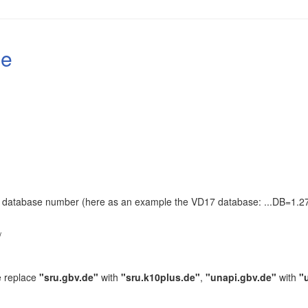
le
the database number (here as an example the VD17 database: ...DB=1.27
.
/
e replace
"sru.gbv.de"
with
"sru.k10plus.de"
,
"unapi.gbv.de"
with
"