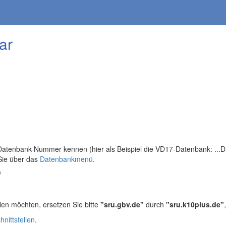
ar
tenbank-Nummer kennen (hier als Beispiel die VD17-Datenbank: ...DB=
Sie über das
Datenbankmenü
.
/
len möchten, ersetzen Sie bitte
"sru.gbv.de"
durch
"sru.k10plus.de"
hnittstellen
.