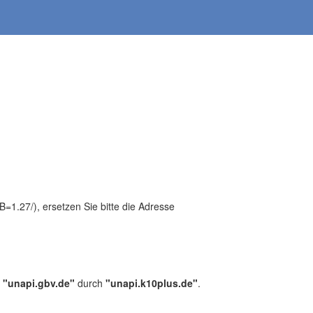
1.27/), ersetzen Sie bitte die Adresse
,
"unapi.gbv.de"
durch
"unapi.k10plus.de"
.